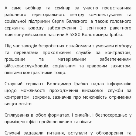
А саме вебінар та семінар за участю представника
районного територіального центру комплектування та
соціальної підтримки Сергія Балясного, а також головного
сержанта взводу забезпечення 1 зенітного ракетного
дивізіону військової частини А 3880 Володимира Грабко.
Під час заходів безробітних ознайомили з умовами відбору
та перевагами проходження служби за контрактом,
грошовим та матеріальним забезпеченням
військовослужбовців, соціальним та правовим захистом,
пільгами контрактників тощо.
Старший сержант Володимир Грабко надав інформацію
щодо можливості проходження військової служби за
контрактом, зокрема, зазначив про можливість отримання
вищої освіти.
Спілкування в обох форматах, і онлайн, і безпосередньо у
приміщенні філії пройшло жваво та цікаво.
Слухачі задавали питання, вступали у обговорення та