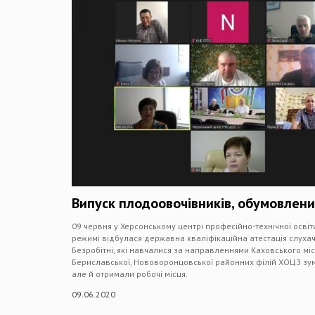
Випуск плодоовочівників, обумовлен
09 червня у Херсонському центрі професійно-технічної осві
режимі відбулася державна кваліфікаційна атестація слуха
Безробітні, які навчалися за направленнями Каховського мі
Бериславської, Нововоронцовської районних філій ХОЦЗ зум
але й отримали робочі місця.
09.06.2020