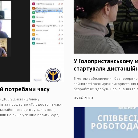
У Голопристанському м
стартували дистанційн
З метою забезпечення безперервност
зайнятості розширює використання т
ий потребами часу
безробітнім здобути нові знання та 
03.06.2020
ти ДСЗ у дистанційному
чів за професією «Плодоовочівник».
ськрайонного центру зайнятості,
іли не лише успішно пройти курс,