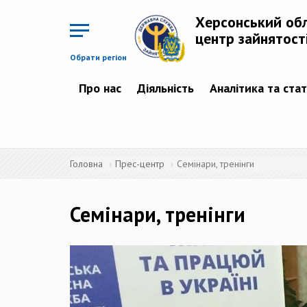
Перейти
до
Херсонський об
основного
матеріалу
центр зайнятост
Обрати регіон
Про нас
Діяльність
Аналітика та ста
Головна
Прес-центр
Семінари, тренінги
Семінари, тренінги