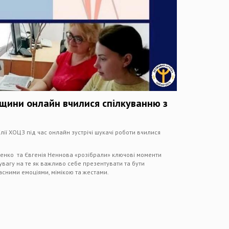
щини онлайн вчилися спілкуванню з
ілії ХОЦЗ під час онлайн зустрічі шукачі роботи вчилися
іленко та Євгенія Неннова «розібрали» ключові моменти
увагу на те як важливо себе презентувати та бути
асними емоціями, мімікою та жестами.