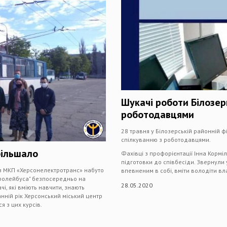
Шукачі роботи Білозер
роботодавцями
28 травня у Білозерській районній ф
спілкуванню з роботодавцями.
більшало
Фахівці з профорієнтації Інна Корм
підготовки до співбесіди. Звернули 
 з МКП «Херсонелектротранс» набуто
впевненим в собі, вміти володіти вл
тролейбуса" безпосередньо на
28.05.2020
і, які вміють навчити, знають
анній рік Херсонський міський центр
я з цих курсів.