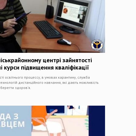
іськрайонному центрі зайнятості
і курси підвищення кваліфікації
і освітнього процессу, в умовах карантину, служба
ехнологій дистанційного навчання, які дають можливість
зберегти здоров’я.