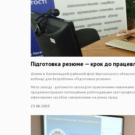
Підготовка резюме — крок до праце
Днями в Каланчацькій районній філії Херсонського обласног
вебінар для безробітних «Підготовка резюме».
Мета заходу - допомогти оволодіти практичними навичками
продемонструвати потенційним роботодавцям свої професійн
ефективним засобом самореклами на ринку праці.
23.06.2020