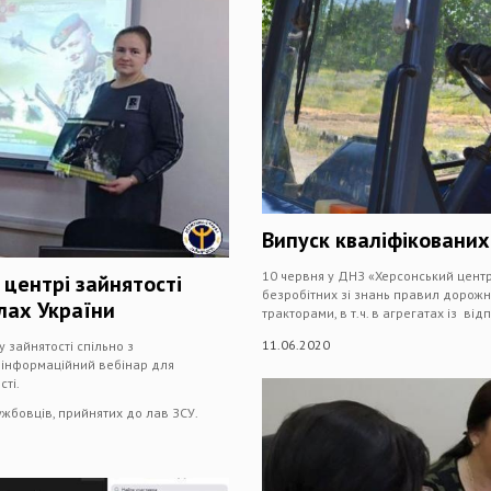
Випуск кваліфікованих
10 червня у ДНЗ «Херсонський центр
центрі зайнятості
безробітних зі знань правил дорожн
лах України
тракторами, в т.ч. в агрегатах із 
11.06.2020
 зайнятості спільно з
 інформаційний вебінар для
сті.
ужбовців, прийнятих до лав ЗСУ.