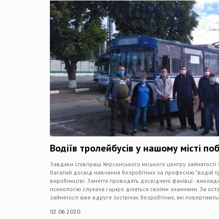
Водіїв тролейбусів у нашому місті по
Завдяки співпраці Херсонського міського центру зайнятості
багатий досвід навчання безробітних за професією "водій 
виробництві. Заняття проводять досвідчені фахівці - викладач
психологію слухача і щиро діляться своїми знаннями. За ост
зайнятості вже вдруге зустрічає безробітних, які повертаютьс
02.06.2020