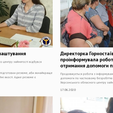
влаштування
Директорка Горностаїв
проінформувала робот
о центру зайнятості відбувся
отримання допомоги п
 підготовки резюме, аби якнайкраще
Продовжується робота з інформуван
і якості. Адже резюме є
допомоги по частковому безробіттю 
Херсонського обласного центру зайн
17.06.2020