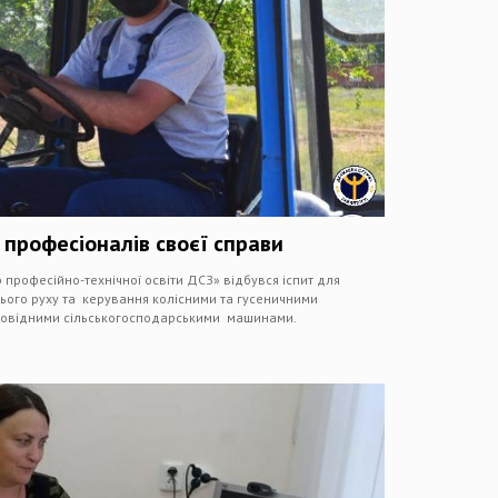
 професіоналів своєї справи
 професійно-технічної освіти ДСЗ» відбувся іспит для
ього руху та керування колісними та гусеничними
відповідними сільськогосподарськими машинами.