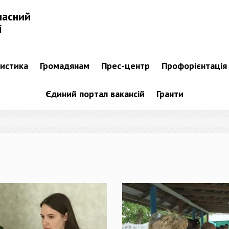
ласний
і
тистика
Громадянам
Прес-центр
Профорієнтація
Єдиний портал вакансій
Гранти