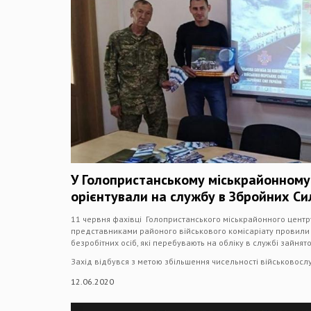
У Голопристанському міськрайонному 
орієнтували на службу в Збройних Си
11 червня фахівці Голопристанського міськрайонного центру
представниками районого військового комісаріату провили
безробітних осіб, які перебувають на обліку в службі зайнято
Захід відбувся з метою збільшення чисельності військовосл
12.06.2020