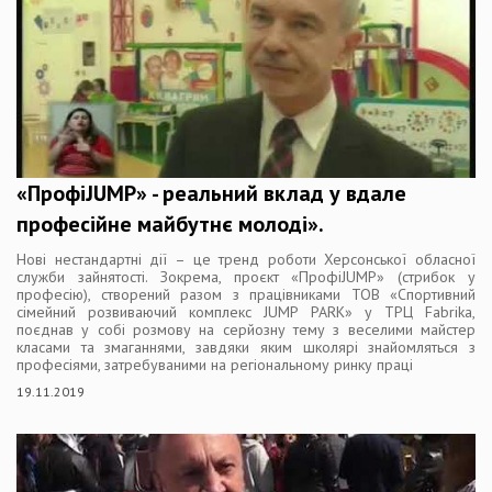
«ПрофіJUMP» - реальний вклад у вдале
професійне майбутнє молоді».
Нові нестандартні дії – це тренд роботи Херсонської обласної
служби зайнятості. Зокрема, проєкт «ПрофіJUMP» (стрибок у
професію), створений разом з працівниками ТОВ «Спортивний
сімейний розвиваючий комплекс JUMP PARK» у ТРЦ Fabrika,
поєднав у собі розмову на серйозну тему з веселими майстер
класами та змаганнями, завдяки яким школярі знайомляться з
професіями, затребуваними на регіональному ринку праці
19.11.2019