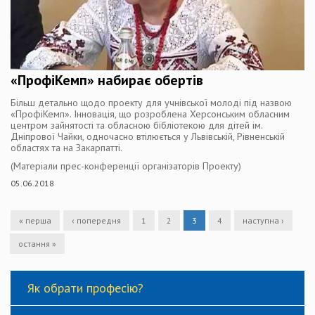
«ПрофіКемп» набирає обертів
Більш детально щодо проекту для учнівської молоді під назвою
«ПрофіКемп». Інновація, що розроблена Херсонським обласним
центром зайнятості та обласною бібліотекою для дітей ім.
Дніпрової Чайки, одночасно втілюється у Львівській, Рівненській
областях та на Закарпатті.
(Матеріали прес-конференції організаторів Проекту)
05.06.2018
« перша
‹ попередня
1
2
3
4
наступна ›
остання »
Як обрати професію?