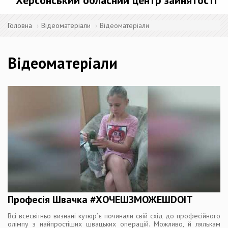
Херсонський обласний центр зайнятості
Головна
Відеоматеріали
Відеоматеріали
Відеоматеріали
Професія Швачка #ХОЧЕШЗМОЖЕШDOIT
Всі всесвітньо визнані кутюр’є починали свій схід до професійного
олімпу з найпростіших швацьких операцій. Можливо, й лялькам