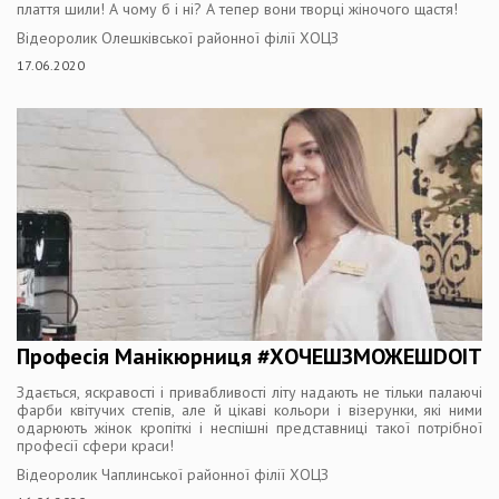
плаття шили! А чому б і ні? А тепер вони творці жіночого щастя!
Відеоролик Олешківської районної філії ХОЦЗ
17.06.2020
Професія Манікюрниця #ХОЧЕШЗМОЖЕШDOIT
Здається, яскравості і привабливості літу надають не тільки палаючі
фарби квітучих степів, але й цікаві кольори і візерунки, які ними
одарюють жінок кропіткі і неспішні представниці такої потрібної
професії сфери краси!
Відеоролик Чаплинської районної філії ХОЦЗ