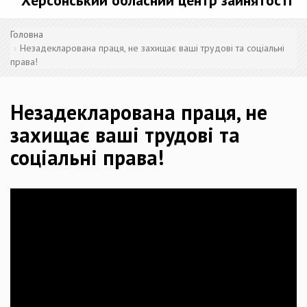
Херсонський обласний центр зайнятості
Головна
Незадекларована праця, не захищає ваші трудові та соціальні
права!
Незадекларована праця, не
захищає ваші трудові та
соціальні права!