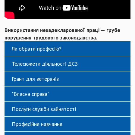
Використання незадекларованої праці — грубе
порушення трудового законодавства.
Як обрати професію?
Телесюжети діяльності ДСЗ
Грант для ветеранів
"Власна справа"
Послуги служби зайнятості
Професійне навчання