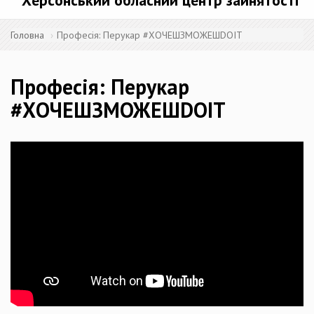
Херсонський обласний центр зайнятості
Головна
Професія: Перукар #ХОЧЕШЗМОЖЕШDOIT
Професія: Перукар
#ХОЧЕШЗМОЖЕШDOIT