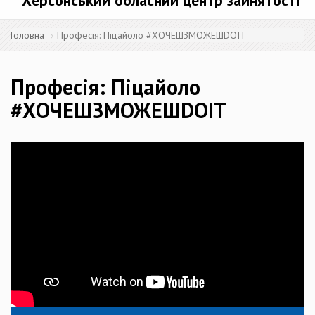
Херсонський обласний центр зайнятості
Головна
Професія: Піцайоло #ХОЧЕШЗМОЖЕШDOIT
Професія: Піцайоло
#ХОЧЕШЗМОЖЕШDOIT