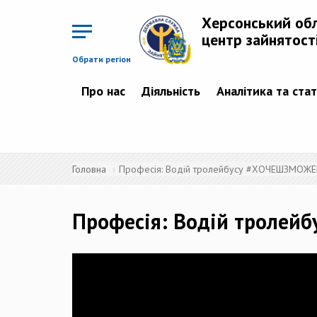
Перейти
до
Херсонський об
основного
матеріалу
центр зайнятост
Обрати регіон
Про нас
Діяльність
Аналітика та ста
Головна
Професія: Водій тролейбусу #ХОЧЕШЗМОЖ
Професія: Водій троле