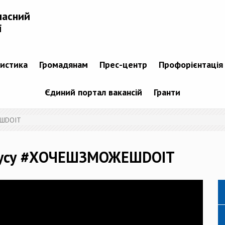
ласний
і
тистика
Громадянам
Прес-центр
Профорієнтація
Єдиний портал вакансій
Гранти
ЕШDOIT
йбусу #ХОЧЕШЗМОЖЕШDOIT