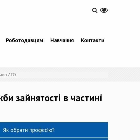
Роботодавцям
Навчання
Контакти
иків АТО
би зайнятості в частині
Як обрати професію?