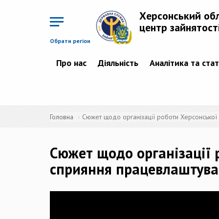
Перейти
до
Херсонський об
основного
матеріалу
центр зайнятост
Обрати регіон
Про нас
Діяльність
Аналітика та ста
Головна
Сюжет щодо організації роботи Херсонської 
Сюжет щодо організації р
сприяння працевлаштува