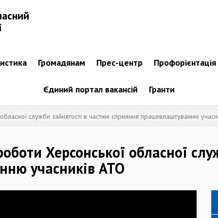
ласний
і
тистика
Громадянам
Прес-центр
Профорієнтація
Єдиний портал вакансій
Гранти
обласної служби зайнятості в частині сприяння працевлаштуванню учасн
оботи Херсонської обласної служ
нню учасників АТО