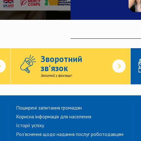
Зворотний
зв'язок
Запитай у фахівця!
Поширені запитання громадян
Корисна інформація для населення
Історії успіху
Роз'яснення щодо надання послуг роботодавцям