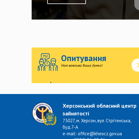
Опитування
Нам важлива Ваша думка!
Херсонський обласний центр
зайнятості
73027, м. Херсон, вул. Стрітенська,
буд.7-А
e-mail: office@kheocz.gov.ua