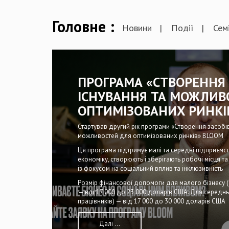
Головне
Новини
Події
Сем
ПРОГРАМА «СТВОРЕННЯ 
ІСНУВАННЯ ТА МОЖЛИВ
ОПТИМІЗОВАНИХ РИНКІ
Стартував другий рік програми «Створення засобів
можливостей для оптимізованих ринків» BLOOM
Ця програма підтримує малі та середні підприємст
економіку, створюють і зберігають робочі місця т
із фокусом на соціальний вплив та інклюзивність
Розмір фінансової допомоги для малого бізнесу (
— від 17 000 до 23 000 доларів США. Для середнь
працівників) — від 17 000 до 30 000 доларів США
Далі ...