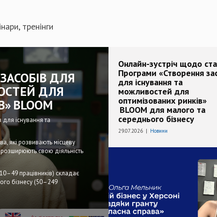
інари, тренінги
Онлайн-зустріч щодо ст
Програми «Створення за
ЗАСОБІВ ДЛЯ
для існування та
ОСТЕЙ ДЛЯ
можливостей для
оптимізованих ринків»
В» BLOOM
BLOOM для малого та
середнього бізнесу
 для існування та
29.07.2026 |
Новини
ва, які розвивають місцеву
а розширюють свою діяльність
10–49 працівників) складає
ого бізнесу (50–249