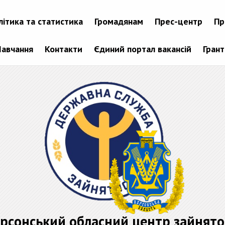
літика та статистика
Громадянам
Прес-центр
Пр
Навчання
Контакти
Єдиний портал вакансій
Гран
рсонський обласний центр зайнято