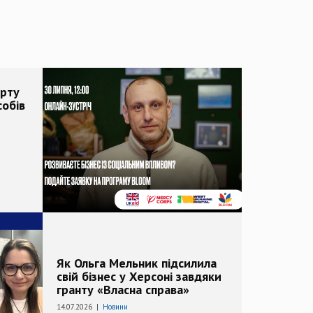
арту
собів
Як Ольга Мельник підсилила
свій бізнес у Херсоні завдяки
гранту «Власна справа»
14.07.2026 |
Новини