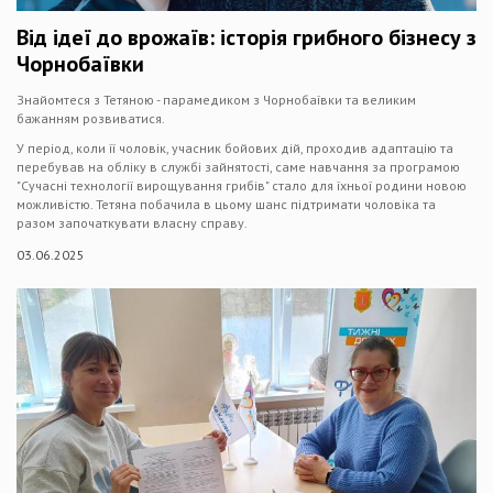
Від ідеї до врожаїв: історія грибного бізнесу з
Чорнобаївки
Знайомтеся з Тетяною - парамедиком з Чорнобаївки та великим
бажанням розвиватися.
У період, коли її чоловік, учасник бойових дій, проходив адаптацію та
перебував на обліку в службі зайнятості, саме навчання за програмою
"Сучасні технології вирощування грибів" стало для їхньої родини новою
можливістю. Тетяна побачила в цьому шанс підтримати чоловіка та
разом започаткувати власну справу.
03.06.2025