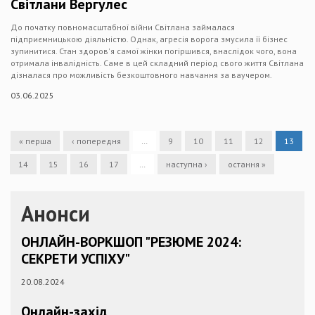
Світлани Вергулес
До початку повномасштабної війни Світлана займалася
підприємницькою діяльністю. Однак, агресія ворога змусила її бізнес
зупинитися. Стан здоров'я самої жінки погіршився, внаслідок чого, вона
отримала інвалідність. Саме в цей складний період свого життя Світлана
дізналася про можливість безкоштовного навчання за ваучером.
03.06.2025
« перша
‹ попередня
…
9
10
11
12
13
14
15
16
17
…
наступна ›
остання »
Анонси
ОНЛАЙН-ВОРКШОП "РЕЗЮМЕ 2024:
СЕКРЕТИ УСПІХУ"
20.08.2024
Онлайн-захід