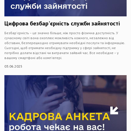
Цифрова безбар'єрність служби зайнятості
Безбар'єрність – це значно більше, ніж просто фізична доступність. У
сучасному світі вона охоплює можливість кожного, незалежно від
обставин, безперешкодно отримувати необхідні послуги та інформацію.
Сьогодні, щоб отримати необхідну підтримку у сфері зайнятості, не
потрібно долати відстані чи витрачати зайвий час. Все необхідне – у
вашому смартфоні або комп'ютері.
03.06.2025