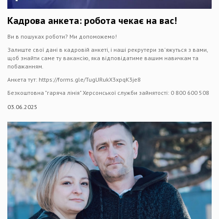
Кадрова анкета: робота чекає на вас!
Ви в пошуках роботи? Ми допоможемо!
Залиште свої дані в кадровій анкеті, і наші рекрутери зв'яжуться з вами,
щоб знайти саме ту вакансію, яка відповідатиме вашим навичкам та
побажанням.
Анкета тут: https://forms.gle/TugURukX3xpqK3je8
Безкоштовна "гаряча лінія" Херсонської служби зайнятості: 0 800 600 508
03.06.2025