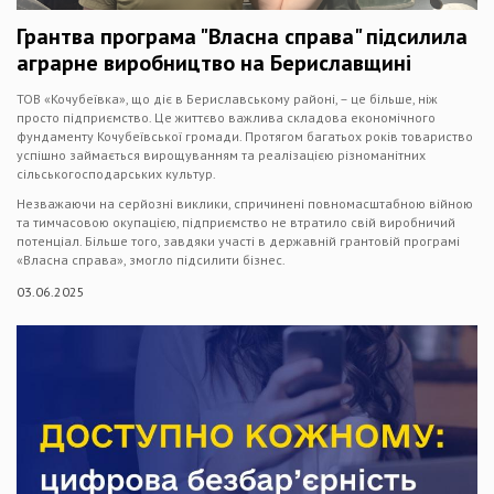
Грантва програма "Власна справа" підсилила
аграрне виробництво на Бериславщині
ТОВ «Кочубеївка», що діє в Бериславському районі, – це більше, ніж
просто підприємство. Це життєво важлива складова економічного
фундаменту Кочубеївської громади. Протягом багатьох років товариство
успішно займається вирощуванням та реалізацією різноманітних
сільськогосподарських культур.
Незважаючи на серйозні виклики, спричинені повномасштабною війною
та тимчасовою окупацією, підприємство не втратило свій виробничий
потенціал. Більше того, завдяки участі в державній грантовій програмі
«Власна справа», змогло підсилити бізнес.
03.06.2025