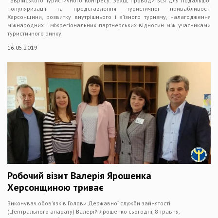
Таврійського Туристичного Конгресу. Захід проводиться для подальшої
популяризації та представлення туристичної привабливості
Херсонщини, розвитку внутрішнього і в’їзного туризму, налагодження
міжнародних і міжрегіональних партнерських відносин між учасниками
туристичного ринку.
16.05.2019
Робочий візит Валерія Ярошенка
Херсонщиною триває
Виконувач обов’язків Голови Державної служби зайнятості
(Центрального апарату) Валерій Ярошенко сьогодні, 8 травня,