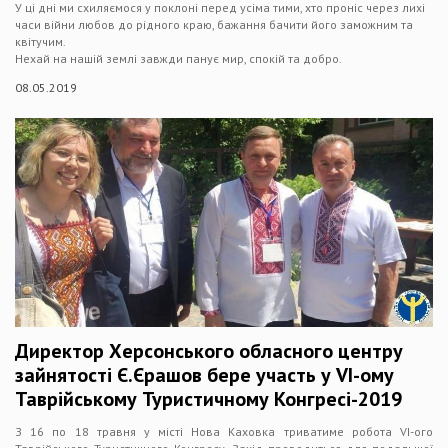
У ці дні ми схиляємося у поклоні перед усіма тими, хто проніс через лихі
часи війни любов до рідного краю, бажання бачити його заможним та
квітучим.
Нехай на нашій землі завжди панує мир, спокій та добро.
08.05.2019
Директор Херсонського обласного центру
зайнятості Є.Єрашов бере участь у VI-ому
Таврійському Туристичному Конгресі-2019
З 16 по 18 травня у місті Нова Каховка триватиме робота VI-ого