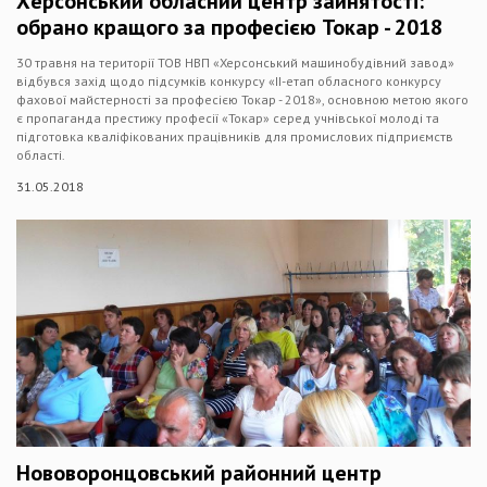
Херсонський обласний центр зайнятості:
обрано кращого за професією Токар - 2018
30 травня на території ТОВ НВП «Херсонський машинобудівний завод»
відбувся захід щодо підсумків конкурсу «ІІ-етап обласного конкурсу
фахової майстерності за професією Токар - 2018», основною метою якого
є пропаганда престижу професії «Токар» серед учнівської молоді та
підготовка кваліфікованих працівників для промислових підприємств
області.
31.05.2018
Нововоронцовський районний центр