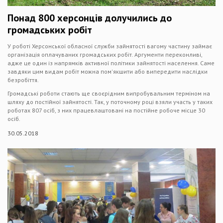
Понад 800 херсонців долучились до
громадських робіт
У роботі Херсонської обласної служби зайнятості вагому частину займає
організація оплачуваних громадських робіт. Аргументи переконливі,
адже це один із напрямків активної політики зайнятості населення. Саме
завдяки цим видам робіт можна пом'якшити або випередити наслідки
безробіття.
Громадські роботи стають ще своєрідним випробувальним терміном на
шляху до постійної зайнятості. Так, у поточному році взяли участь у таких
роботах 807 осіб, з них працевлаштовані на постійне робоче місце 30
осіб.
30.05.2018