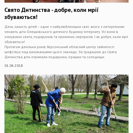
Свято Дитинства - добре, коли мрії
збуваються!
День захисту дітей – одне з найулюбленіших свят, якого з нетерпінням
чекають діти Олешківського дитячого будинку-інтернату. Усі вони в
очікуванні свята, подарунків та приємних сюрпризів. І як добре, коли мрії
збуваються!
Протягом декілька років Херсонський обласний центр зайнятості
шефствує над вихованцями цього закладу. За традицією до Свята
Дитинства діти отримали подарунки, іграшки та солодищи.
01.06.2018