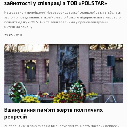
зайнятості у співпраці з ТОВ «POLSTAR»
Нещодавно у приміщенні Нововоронцовської селищної ради відбулась
зустріч з представників україно-австрійського підприємства з масового
пошиття одягу «POLSTAR» та зацікавленими у працевлаштуванні
жителями району.
29.05.2018
Вшанування пам’яті жертв політичних
репресій
20 травня 2018 року Україна вшановує пам’ять жертв масових репресій