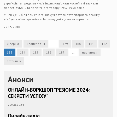
українців та представників інших національностей, які зазнали
переслідувань та політичного терору 1937-1938 років.
У цей день біля пам’ятного знаку жертвам тоталітарного режиму
відбувся мітинг-реквієм «На цьому дні відзнака чорна…».
22.05.2018
« перша
‹ попередня
…
179
180
181
182
183
184
185
186
187
…
наступна ›
остання »
Анонси
ОНЛАЙН-ВОРКШОП "РЕЗЮМЕ 2024:
СЕКРЕТИ УСПІХУ"
20.08.2024
Онлайн-захід