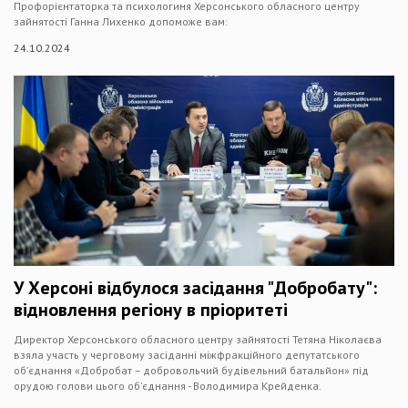
Профорієнтаторка та психологиня Херсонського обласного центру
зайнятості Ганна Лихенко допоможе вам:
24.10.2024
У Херсоні відбулося засідання "Добробату":
відновлення регіону в пріоритеті
Директор Херсонського обласного центру зайнятості Тетяна Ніколаєва
взяла участь у черговому засіданні міжфракційного депутатського
об’єднання «Добробат – добровольчий будівельний батальйон» під
орудою голови цього об’єднання - Володимира Крейденка.