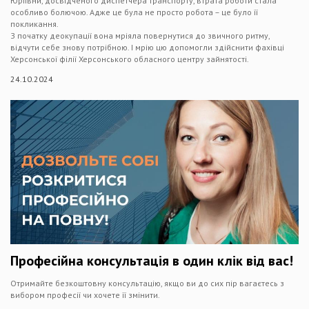
Юріївни, досвідченого диспетчера транспорту, втрата роботи стала
особливо болючою. Адже це була не просто робота – це було її
покликання.
З початку деокупації вона мріяла повернутися до звичного ритму,
відчути себе знову потрібною. І мрію цю допомогли здійснити фахівці
Херсонської філії Херсонського обласного центру зайнятості.
24.10.2024
Професійна консультація в один клік від вас!
Отримайте безкоштовну консультацію, якщо ви до сих пір вагаєтесь з
вибором професії чи хочете її змінити.