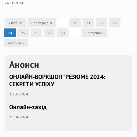
24.10.2024
« перша
‹ попередня
…
20
21
22
23
24
25
26
27
28
…
наступна ›
остання »
Анонси
ОНЛАЙН-ВОРКШОП "РЕЗЮМЕ 2024:
СЕКРЕТИ УСПІХУ"
20.08.2024
Онлайн-захід
26.04.2024