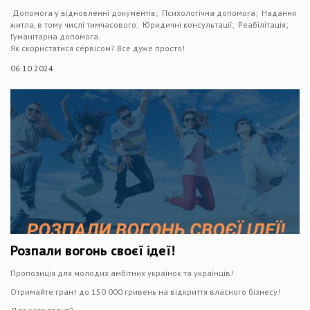
️ Допомога у відновленні документів; ️ Психологічна допомога; ️ Надання
житла, в тому числі тимчасового; ️ Юридичні консультації; ️ Реабілітація; ️
Гуманітарна допомога.
Як скористатися сервісом? Все дуже просто!
06.10.2024
Розпали вогонь своєї ідеї!
Пропозиція для молодих амбітних українок та українців!
Отримайте грант до 150 000 гривень на відкриття власного бізнесу!