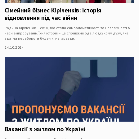
Сімейний бізнес Кіріченків: історія
відновлення під час війни
Родина Кіріченків – сім’я, яка стала символомстійкості та незламності в
часи випробувань. Їхня історія – це справжня ода людському духу, яка
здатна перебороти будь-які негаразди.
24.10.2024
Вакансії з житлом по Україні