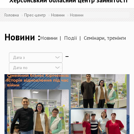
Херсонський обласний центр зайнятості
Головна
Прес-центр
Новини
Новини
Новини
Новини
Події
Семінари, тренінги
Дата
Дата