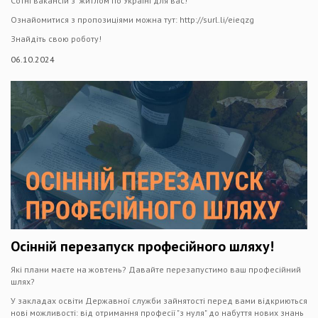
Сотні вакансій з житлом по Україні для вас!
Ознайомитися з пропозиціями можна тут: http://surl.li/eieqzg
Знайдіть свою роботу!
06.10.2024
Осінній перезапуск професійного шляху!
Які плани маєте на жовтень? Давайте перезапустимо ваш професійний
шлях?
У закладах освіти Державної служби зайнятості перед вами відкриються
нові можливості: від отримання професії "з нуля" до набуття нових знань