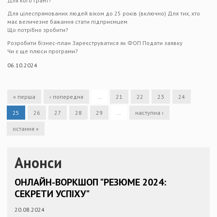
Для кого грант?
Для цілеспрямованих людей віком до 25 років (включно) Для тих, хто
має величезне бажання стати підприємцем
Що потрібно зробити?
Розробити бізнес-план Зареєструватися як ФОП Подати заявку
Чи є ще плюси програми?
06.10.2024
« перша
‹ попередня
…
21
22
23
24
25
26
27
28
29
…
наступна ›
остання »
Анонси
ОНЛАЙН-ВОРКШОП "РЕЗЮМЕ 2024:
СЕКРЕТИ УСПІХУ"
20.08.2024