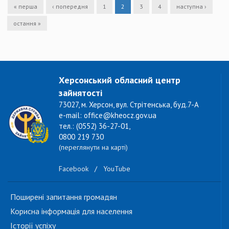
« перша
‹ попередня
1
2
3
4
наступна ›
остання »
Херсонський обласний центр
зайнятості
73027, м. Херсон, вул. Стрітенська, буд.7-А
e-mail: office@kheocz.gov.ua
тел.: (0552) 36-27-01,
0800 219 730
(переглянути на карті)
Facebook
/
YouTube
Поширені запитання громадян
Корисна інформація для населення
Історії успіху