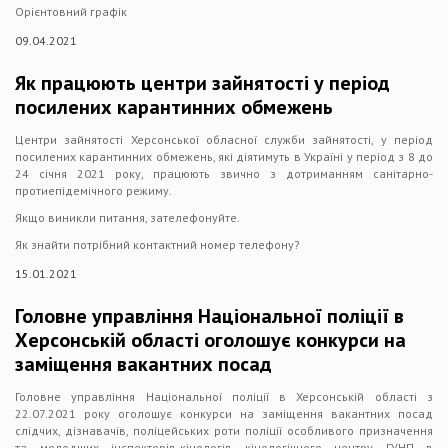
Орієнтовний графік
09.04.2021
Як працюють центри зайнятості у період
посилених карантинних обмежень
Центри зайнятості Херсонської обласної служби зайнятості, у період
посилених карантинних обмежень, які діятимуть в Україні у період з 8 до
24 січня 2021 року, працюють звично з дотриманням санітарно-
протиепідемічного режиму.
Якщо виникли питання, зателефонуйте.
Як знайти потрібний контактний номер телефону?
15.01.2021
Головне управління Національної поліції в
Херсонській області оголошує конкурси на
заміщення вакантних посад
Головне управління Національної поліції в Херсонській області з
22.07.2021 року оголошує конкурси на заміщення вакантних посад
слідчих, дізнавачів, поліцейських роти поліції особливого призначення
та молодших інспекторів-кінологів кінологічного центру ГУНП в