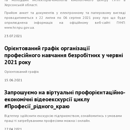
Херсонській області.
Прийом анкет та документів у електронному та паперовому вигляді
проводитиметься з 22 липня по 06 серпня 2021 року про що буде
оприлюднена інформація на офіційному веб-сайті ГУНП:
www.hr.npu.gov.ua.
23.07.2021
Орієнтований графік організації
професійного навчання безробітних у червні
2021 року
Орієнтований графік
15.06.2021
Запрошуємо на віртуальні профорієнтаційно-
економічні відеоекскурсії циклу
#Професії_рідного_краю
Відтепер здійснити екскурсію підприємством, ознайомитись з умовами
праці ті затребуваними професіями можна і онлайн.
27.04.2021