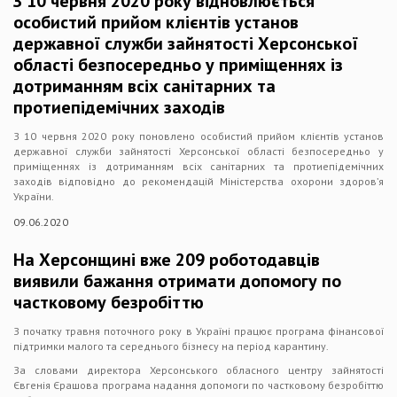
З 10 червня 2020 року відновлюється
особистий прийом клієнтів установ
державної служби зайнятості Херсонської
області безпосередньо у приміщеннях із
дотриманням всіх санітарних та
протиепідемічних заходів
З 10 червня 2020 року поновлено особистий прийом клієнтів установ
державної служби зайнятості Херсонської області безпосередньо у
приміщеннях із дотриманням всіх санітарних та протиепідемічних
заходів відповідно до рекомендацій Міністерства охорони здоров’я
України.
09.06.2020
На Херсонщині вже 209 роботодавців
виявили бажання отримати допомогу по
частковому безробіттю
З початку травня поточного року в Україні працює програма фінансової
підтримки малого та середнього бізнесу на період карантину.
За словами директора Херсонського обласного центру зайнятості
Євгенія Єрашова програма надання допомоги по частковому безробіттю