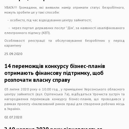
УВАГА!!! Громадяни, які виявили намір отримати статус безробітного,
можуть зробити це у такі способи:
- особисто, під час відвідування центру зайнятості;
- через портал державних послуг "Дія", за наявності кваліфікованого
електронного підпису (КЕП).
Особливості реєстрації та обслуговування безробітних у період
карантину
25.09.2020
14 переможців конкурсу бізнес-планів
отримають фінансову підтримку, щоб
розпочати власну справу
03 липня 2020 року о 10.00 год., у приміщенні Херсонського обласного
центру зайнятості (вул. Стрітенська 7а), відбудеться Урочиста зустріч та
нагородження переможців конкурсу бізнес-планів, що проводився у
рамках проекту «Інклюзивний ринок праці для створення робочих місць
в Україні».
02.07.2020