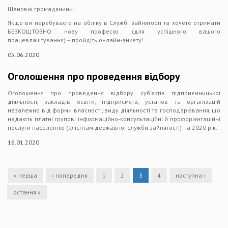
Шановні громадянини!
Якщо ви перебуваєте на обліку в Службі зайнятості та хочете отримати
БЕЗКОШТОВНО нову професію (для успішного вашого
працевлаштування) – пройдіть онлайн-анкету!
05.06.2020
Оголошення про проведення відбору
Оголошення про проведення відбору суб’єктів підприємницької
діяльності, закладів освіти, підприємств, установ та організацій
незалежно від форми власності, виду діяльності та господарювання, що
надають платні групові інформаційно-консультаційні й профорієнтаційні
послуги населенню (клієнтам державної служби зайнятості) на 2020 рік.
16.01.2020
« перша
‹ попередня
1
2
3
4
наступна ›
остання »