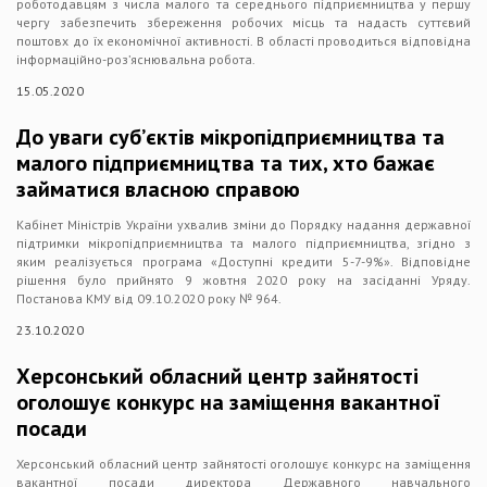
роботодавцям з числа малого та середнього підприємництва у першу
чергу забезпечить збереження робочих місць та надасть суттєвий
поштовх до їх економічної активності. В області проводиться відповідна
інформаційно-роз’яснювальна робота.
15.05.2020
До уваги суб’єктів мікропідприємництва та
малого підприємництва та тих, хто бажає
займатися власною справою
Кабінет Міністрів України ухвалив зміни до Порядку надання державної
підтримки мікропідприємництва та малого підприємництва, згідно з
яким реалізується програма «Доступні кредити 5-7-9%». Відповідне
рішення було прийнято 9 жовтня 2020 року на засіданні Уряду.
Постанова КМУ від 09.10.2020 року № 964.
23.10.2020
Херсонський обласний центр зайнятості
оголошує конкурс на заміщення вакантної
посади
Херсонський обласний центр зайнятості оголошує конкурс на заміщення
вакантної посади директора Державного навчального