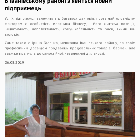
В Іванівському районі з’явиться новий
підприємець
Успіх підприємця залежить від багатьох факторів, проте найголовнішим
фактором є особистість власника бізнесу, - його життєва позиція,
ініціативність, наполегливість, комунікабельність та риси, якими він
володіє.
Саме такою є Ірина Галенко, мешканка Іванівського району, за своїм
професійним досвідом продавець продовольчих товарів, бармен, але
завжди прагнула до самостійної, незалежної діяльності.
06.08.2019