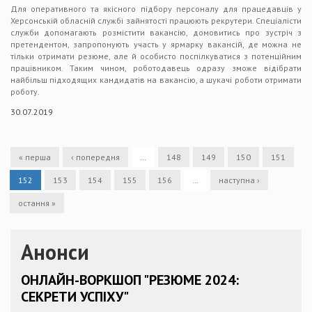
Для оперативного та якісного підбору персоналу для працедавців у
Херсонській обласній службі зайнятості працюють рекрутери. Спеціалісти
служби допомагають розмістити вакансію, домовитись про зустріч з
претендентом, запропонують участь у ярмарку вакансій, де можна не
тільки отримати резюме, але й особисто поспілкуватися з потенційним
працівником. Таким чином, роботодавець одразу зможе відібрати
найбільш підходящих кандидатів на вакансію, а шукачі роботи отримати
роботу.
30.07.2019
« перша
‹ попередня
…
148
149
150
151
152
153
154
155
156
…
наступна ›
остання »
Анонси
ОНЛАЙН-ВОРКШОП "РЕЗЮМЕ 2024:
СЕКРЕТИ УСПІХУ"