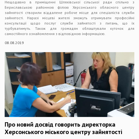
Нещодавно в приміщенні Шляхівської сільської ради спільно з
Бериславською районною філією Херсонського обласного центру
зайнятості створили віддалене робоче місце для спеціаліста служби
зайнятості. Наразі місцеві жителі зможуть отримувати професійні
консультації щодо послуг служби зайнятості з питань, що їх
турбуватимуть. Також для громадян облаштували куточок для
самостійного ознайомлення з відповідною інформацією.
08.08.2019
Про новий досвід говорить директорка
Херсонського міського центру зайнятості