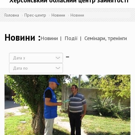
Херсонський обласний центр зайнятості
Головна
Прес-центр
Новини
Новини
Новини
Новини
Події
Семінари, тренінги
Дата
Дата