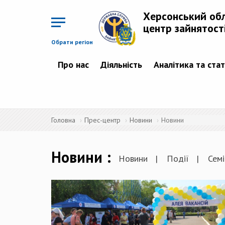
Перейти
до
Херсонський об
основного
матеріалу
центр зайнятост
Обрати регіон
Про нас
Діяльність
Аналітика та ста
Головна
Прес-центр
Новини
Новини
Новини
Новини
Події
Семі