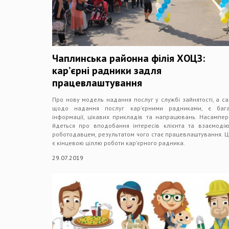
Чаплинська районна філія ХОЦЗ:
кар’єрні радники задля
працевлаштування
Про нову модель надання послуг у службі зайнятості, а с
щодо надання послуг кар’єрними радниками, є бага
інформації, цікавих прикладів та напрацювань. Насампе
йдеться про вподобання інтересів клієнта та взаємоді
роботодавцем, результатом чого стає працевлаштування. Ц
є кінцевою ціллю роботи кар’єрного радника.
29.07.2019