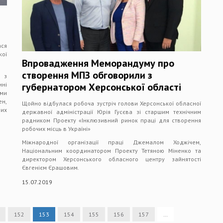
ся
ої
Впровадження Меморандуму про
створення МПЗ обговорили з
 з
ні
губернатором Херсонської області
ми
н,
Щойно відбулася робоча зустріч голови Херсонської обласної
их
державної адміністрації Юрія Гусєва зі старшим технічним
радником Проекту «Інклюзивний ринок праці для створення
робочих місць в Україні»
Міжнародної організації праці Джемалом Ходжічем,
Національним координатором Проекту Тетяною Міненко та
директором Херсонського обласного центру зайнятості
Євгенієм Єрашовим.
15.07.2019
152
153
154
155
156
157
…