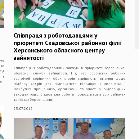
Співпраця з роботодавцями у
пріоритеті Скадовської районної філії
Херсонського обласного центру
зайнятості
аме
то
Співпраця з роботодавцями завжди в пріоритеті Херсонської
ред
обласної служби зайнятості. Під час особистих робочих
ю з
зустрічей керівники обох сторін вирішують питання щодо
е і
підбору кадрів для підприємств, підвищення кваліфікації
майбутніх працівників, організації та участі у відповідних
заходах тощо. Відповідна робота проводиться в усіх районах
та містах Херсонщини.
23.07.2019