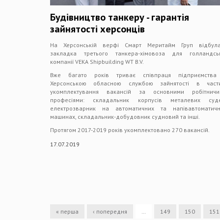
Будівництво танкеру - гарантія
зайнятості херсонців
На Херсонській верфі Смарт Меритайм Груп відбула
закладка третього танкера-хімовоза для голландськ
компанії VEKA Shipbuilding WT B.V.
Вже багато років триває співпраця підприємства
Херсонською обласною службою зайнятості в части
укомплектування вакансій за основними робітничи
професіями: складальник корпусів металевих суде
електрозварник на автоматичних та напівавтоматичн
машинах, складальник-добудовник судновий та інші.
Протягом 2017-2019 років укомплектовано 270 вакансій.
17.07.2019
« перша
‹ попередня
…
149
150
151