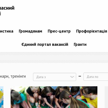
ласний
і
тистика
Громадянам
Прес-центр
Профорієнтація
Єдиний портал вакансій
Гранти
нари, тренінги
Дата
Дата