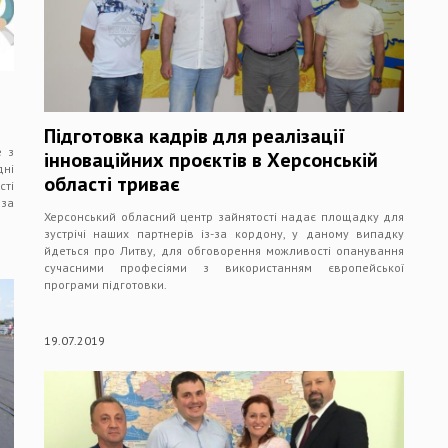
Підготовка кадрів для реалізації
е з
інноваційних проєктів в Херсонській
дні
області триває
ті
 за
Херсонський обласний центр зайнятості надає площадку для
зустрічі наших партнерів із-за кордону, у даному випадку
йдеться про Литву, для обговорення можливості опанування
сучасними професіями з використанням європейської
програми підготовки.
19.07.2019