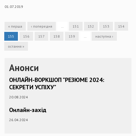
01.07.2019
« перша
‹ попередня
…
151
152
153
154
155
156
157
158
159
…
наступна ›
остання »
Анонси
ОНЛАЙН-ВОРКШОП "РЕЗЮМЕ 2024:
СЕКРЕТИ УСПІХУ"
20.08.2024
Онлайн-захід
26.04.2024