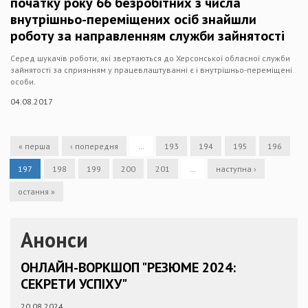
початку року 66 безробітних з числа
внутрішньо-переміщених осіб знайшли
роботу за направленням служби зайнятості
Серед шукачів роботи, які звертаються до Херсонської обласної служби
зайнятості за сприянням у працевлаштуванні є і внутрішньо-переміщені
особи.
04.08.2017
« перша
‹ попередня
…
193
194
195
196
197
198
199
200
201
…
наступна ›
остання »
Анонси
ОНЛАЙН-ВОРКШОП "РЕЗЮМЕ 2024:
СЕКРЕТИ УСПІХУ"
20.08.2024