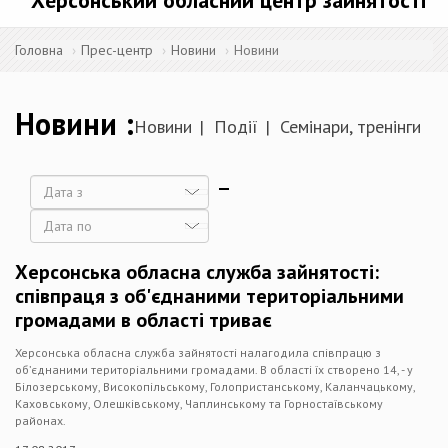
Херсонський обласний центр зайнятості
Головна
Прес-центр
Новини
Новини
Новини
Новини
Події
Семінари, тренінги
Дата
Дата
Херсонська обласна служба зайнятості:
співпраця з об'єднаними територіальними
громадами в області триває
Херсонська обласна служба зайнятості налагодила співпрацю з
об’єднаними територіальними громадами. В області їх створено 14, - у
Білозерському, Високопільському, Голопристанському, Каланчацькому,
Каховському, Олешківському, Чаплинському та Горностаївському
районах.