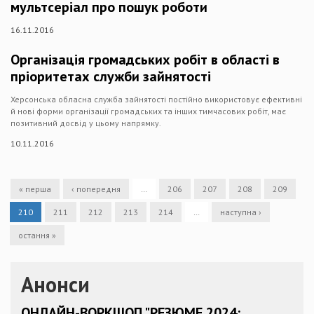
мультсеріал про пошук роботи
16.11.2016
Організація громадських робіт в області в
пріоритетах служби зайнятості
Херсонська обласна служба зайнятості постійно використовує ефективні
й нові форми організації громадських та інших тимчасових робіт, має
позитивний досвід у цьому напрямку.
10.11.2016
« перша
‹ попередня
…
206
207
208
209
210
211
212
213
214
…
наступна ›
остання »
Анонси
ОНЛАЙН-ВОРКШОП "РЕЗЮМЕ 2024: