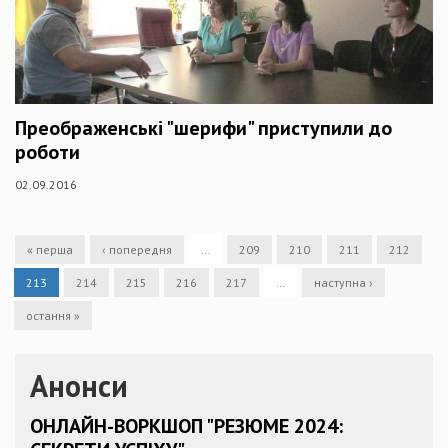
Преображенські "шерифи" приступили до
роботи
02.09.2016
« перша
‹ попередня
…
209
210
211
212
213
214
215
216
217
…
наступна ›
остання »
Анонси
ОНЛАЙН-ВОРКШОП "РЕЗЮМЕ 2024: