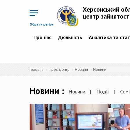
Перейти
до
Херсонський об
основного
матеріалу
центр зайнятост
Обрати регіон
Про нас
Діяльність
Аналітика та ста
Головна
Прес-центр
Новини
Новини
Новини
Новини
Події
Семі