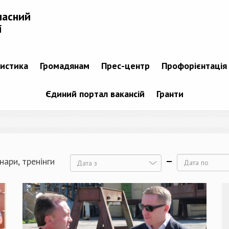
ласний
і
тистика
Громадянам
Прес-центр
Профорієнтація
Єдиний портал вакансій
Гранти
нари, тренінги
Дата
Дата