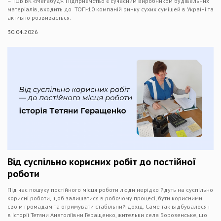
– ТОВ ВК «Мегабуд». Підприємство є сучасним виробником будівельних
матеріалів, входить до ТОП-10 компаній ринку сухих сумішей в Україні та
активно розвивається.
30.04.2026
Від суспільно корисних робіт до постійної
роботи
Під час пошуку постійного місця роботи люди нерідко йдуть на суспільно
корисні роботи, щоб залишатися в робочому процесі, бути корисними
своїм громадам та отримувати стабільний дохід. Саме так відбувалося і
в історії Тетяни Анатоліївни Геращенко, жительки села Борозенське, що