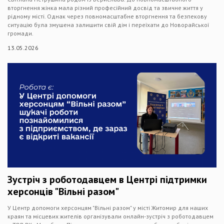
вторгнення жінка мала різний професійний досвід та звичне життя у
рідному місті. Однак через повномасштабне вторгнення та безпекову
ситуацію була змушена залишити свій дім і переїхати до Новорайської
громади.
13.05.2026
Зустріч з роботодавцем в Центрі підтримки
херсонців "Вільні разом"
У Центр допомоги херсонцям "Вільні разом" у місті Житомир для наших
краян та місцевих жителів організували онлайн-зустріч з роботодавцем