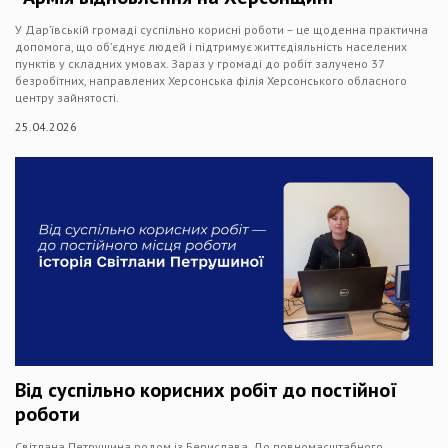
У Дар’ївській громаді суспільно корисні роботи – це щоденна практична
допомога, що об’єднує людей і підтримує життєдіяльність населених
пунктів у складних умовах. Зараз у громаді до робіт залучено 37
безробітних, направлених Херсонська філія Херсонського обласного
центру зайнятості.
25.04.2026
Від суспільно корисних робіт до постійної
роботи
Світлана Петрушина родом із Берислава. До повномасштабного