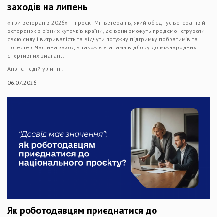
заходів на липень
«Ігри ветеранів 2026» — проєкт Мінветеранів, який об’єднує ветеранів й
ветеранок з різних куточків країни, де вони зможуть продемонструвати
свою силу і витривалість та відчути потужну підтримку побратимів та
посестер. Частина заходів також є етапами відбору до міжнародних
спортивних змагань.
Анонс подій у липні:
06.07.2026
Як роботодавцям приєднатися до