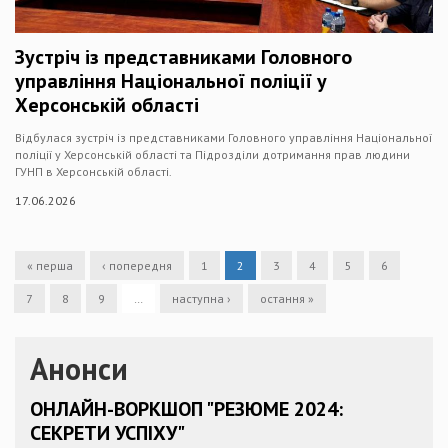
Зустріч із представниками Головного
управління Національної поліції у
Херсонській області
Відбулася зустріч із представниками Головного управління Національної
поліції у Херсонській області та Підрозділи дотримання прав людини
ГУНП в Херсонській області.
17.06.2026
« перша
‹ попередня
1
2
3
4
5
6
7
8
9
…
наступна ›
остання »
Анонси
ОНЛАЙН-ВОРКШОП "РЕЗЮМЕ 2024:
СЕКРЕТИ УСПІХУ"