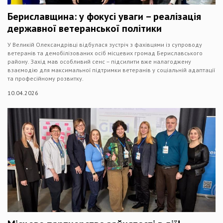
Бериславщина: у фокусі уваги – реалізація
державної ветеранської політики
У Великій Олександрівці відбулася зустріч з фахівцями із супроводу
ветеранів та демобілізованих осіб місцевих громад Бериславського
району. Захід мав особливий сенс – підсилити вже налагоджену
взаємодію для максимальної підтримки ветеранів у соціальній адаптації
та професійному розвитку.
10.04.2026