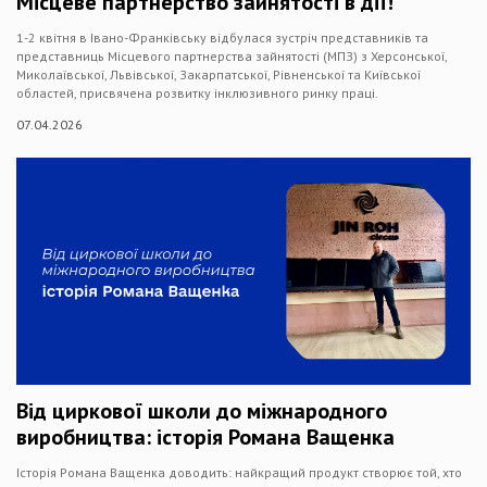
Місцеве партнерство зайнятості в дії!
1-2 квітня в Івано-Франківську відбулася зустріч представників та
представниць Місцевого партнерства зайнятості (МПЗ) з Херсонської,
Миколаївської, Львівської, Закарпатської, Рівненської та Київської
областей, присвячена розвитку інклюзивного ринку праці.
07.04.2026
Від циркової школи до міжнародного
виробництва: історія Романа Ващенка
Історія Романа Ващенка доводить: найкращий продукт створює той, хто