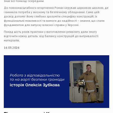
знає всі тонкощі зсередини.
До повномасштабного вторгнення Роман керував цирковою школою, де
і виникла потреба у якісному та безпечному обладнанні. Саме цей
досвід допоміг йому глибоко зрозуміти специфіку конструкцій, їх
функціональні можливості та вимоги до надійності – знання, що стали
фундаментом для запуску власної справи у Херсоні.
Понад шість років практики у виготовленні реквізиту дали змогу
відточити кожну деталь: від балансу конструкцій до витривалості
матеріалів.
16.03.2026