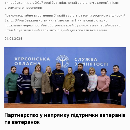
випробування, а у 2017 році був звільнений за станом здоров’я після
отриманого поранення.
Повномасштабне вторгнення Віталій зустрів разом із родиною у Широкій
Балці. Війна безжально змінила їхнє життя. Нині в селі складно
проживати через постійні обстріли, а їхній будинок вщент зруйновано.
Віталій був змушений залишити рідний дім і почати все з нуля.
04.04.2026
Партнерство у напрямку підтримки ветеранів
та ветеранок