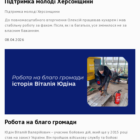
Підтримка молоді Херсонщини
Підтримка молоді Херсонщини
До повномасштабного вторгнення Олексій працював кухарем і мав
стабільну роботу за фахом. Після, як і в багатьох, усе змінилося не за
власним бажанням.
08.04.2026
Робота на благо громади
Юдін Віталій Валерійович – учасник бойових дій, який ще у 2015 році
став на захист України. Він пройшов військову службу та бойові