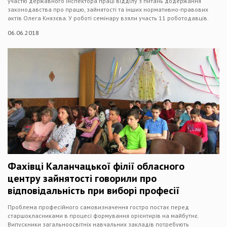
участю державного інспектора праці відділу з питань додержання
законодавства про працю, зайнятості та інших нормативно-правових
актів Олега Князєва. У роботі семінару взяли участь 11 роботодавців.
06.06.2018
Фахівці Каланчацької філії обласного
центру зайнятості говорили про
відповідальність при виборі професії
Проблема професійного самовизначення гостро постає перед
старшокласниками в процесі формування орієнтирів на майбутнє.
Випускники загальноосвітніх навчальних закладів потребують