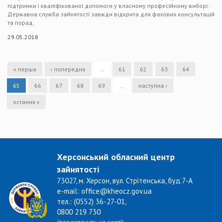
підтримки і кваліфікованої допомоги у власному професійному виборі.
Державна служба зайнятості завжди відкрита для фахових консультацій
та порад.
29.05.2018
« перша
‹ попередня
…
61
62
63
64
65
66
67
68
69
…
наступна ›
остання »
Херсонський обласний центр
зайнятості
73027, м. Херсон, вул. Стрітенська, буд.7-А
e-mail: office@kheocz.gov.ua
тел.: (0552) 36-27-01,
0800 219 730