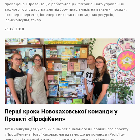
проведено «Презентацію роботодавця» Міжрайонного управління
водного господарства для підбору працівників на вакантні посади:
інженер-енергетик, інженер з використання водних ресурсів,
юрисконсульт, токар.
21.06.2018
Перші кроки Новокаховської команди у
Проекті «ПрофіКемп»
Літні канікули для учасників міжрегіонального інноваційного проекту
«ПрофіКемп» з Нової Каховки, нагадаємо, що це команда «ProfiЛіц»,
почалися із зустрічі з начальником відділу культури і туризму