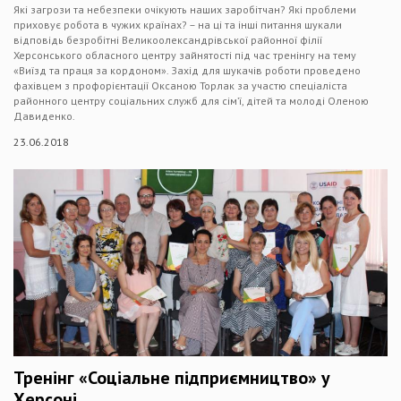
Які загрози та небезпеки очікують наших заробітчан? Які проблеми
приховує робота в чужих країнах? – на ці та інші питання шукали
відповідь безробітні Великоолександрівської районної філії
Херсонського обласного центру зайнятості під час тренінгу на тему
«Виїзд та праця за кордоном». Захід для шукачів роботи проведено
фахівцем з профорієнтації Оксаною Торлак за участю спеціаліста
районного центру соціальних служб для сім’ї, дітей та молоді Оленою
Давиденко.
23.06.2018
Тренінг «Соціальне підприємництво» у
Херсоні