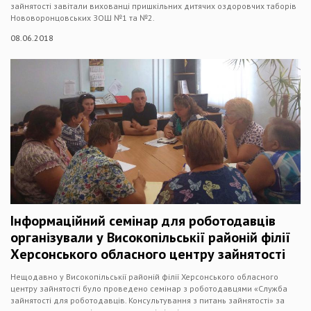
зайнятості завітали вихованці пришкільних дитячих оздоровчих таборів
Нововоронцовських ЗОШ №1 та №2.
08.06.2018
Інформаційний семінар для роботодавців
організували у Високопільськії районій філії
Херсонського обласного центру зайнятості
Нещодавно у Високопільськії районій філії Херсонського обласного
центру зайнятості було проведено семінар з роботодавцями «Служба
зайнятості для роботодавців. Консультування з питань зайнятості» за