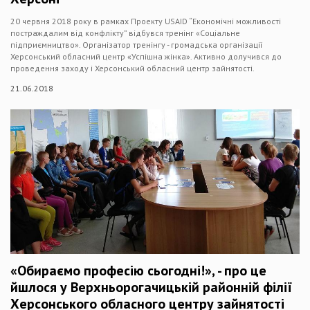
20 червня 2018 року в рамках Проекту USAID “Економічні можливості
постраждалим від конфлікту” відбувся тренінг «Соціальне
підприємництво». Організатор тренінгу - громадська організації
Херсонський обласний центр «Успішна жінка». Активно долучився до
проведення заходу і Херсонський обласний центр зайнятості.
21.06.2018
«Обираємо професію сьогодні!», - про це
йшлося у Верхньорогачицькій районній філії
Херсонського обласного центру зайнятості