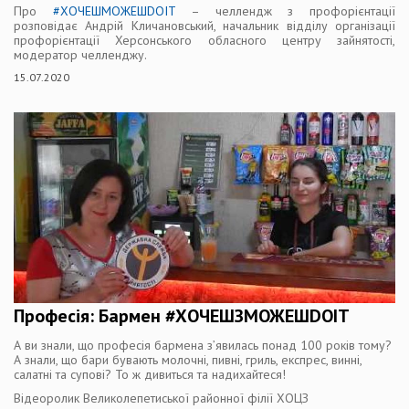
Про
#ХОЧЕШМОЖЕШDOIT
– челлендж з профорієнтації
розповідає Андрій Кличановський, начальник відділу організації
профорієнтації Херсонського обласного центру зайнятості,
модератор челленджу.
15.07.2020
Професія: Бармен #ХОЧЕШЗМОЖЕШDOIT
А ви знали, що професія бармена з’явилась понад 100 років тому?
А знали, що бари бувають молочні, пивні, гриль, експрес, винні,
салатні та супові? То ж дивиться та надихайтеся!
Відеоролик Великолепетиської районної філії ХОЦЗ