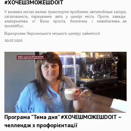
#ХОЧЕШЗМОЖЕШDOIT
У великих містах великі транспортні проблеми: автомобільні затори,
загазованість, паркування авто у центрі міста. Проте, завжди
альтернатива є! Вона проста, безпечна і невибаглива…як
тролейбус.
Відеоролик Херсонського міського центру зайнятості
30.07.2020
Програма "Тема дня" #ХОЧЕШМОЖЕШDOIT –
челлендж з профорієнтації