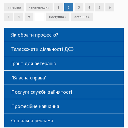
« перша
‹ попередня
1
2
3
4
5
6
7
8
9
…
наступна ›
остання »
Як обрати професію?
Телесюжети діяльності ДСЗ
Грант для ветеранів
"Власна справа"
Послуги служби зайнятості
Професійне навчання
Соціальна реклама